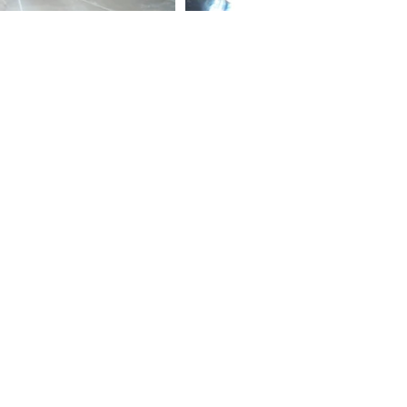
רוטנברג - מוצר
מוצרים
בלוג
יעוץ | צרו קש
ר
סניפים | טלפון 