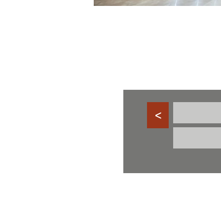
דע, עדכונים חודשיים ומבצעים
<