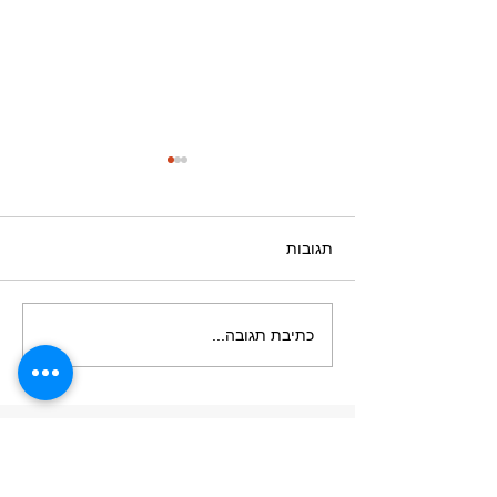
תגובות
וויספר פאנל - UV ECO
כתיבת תגובה...
פרוייקט עתלית
הצטרפו לניוזלטר לקבלת מידע, עדכונים חודשיים ומבצעים